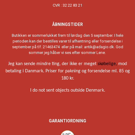
CVR : 32 22 83 21
ÅBNINGSTIDER
Butikken er sommerlukket frem til lørdag den 5 september. I hele
perioden kan der bestilles varer til afhentning eller forsendelse i
september på tlf. 21463474 eller på mail:
antik@adagio.dk
. God
sommer jeg håber vi ses efter sommer Lene.
Jeg kan sende mindre ting, der ikke er meget
skøbelige,
mod
betaling i Danmark. Priser for pakning og forsendelse ml. 85 og
180 kr.
I do not sent objects outside Denmark.
GARANTIORDNING