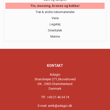
Tin, messing, bronze og kobber
Træ & andre naturmaterialer
Varia
Legetøj
Orientalsk
Marine
KONTAKT
Adagio
Strandvejen 271,Skovshoved
DK - 2920 Charlottenlund
Danmark
Tlf : +45 21 46 34 74
E-mail:
antik@adagio.dk