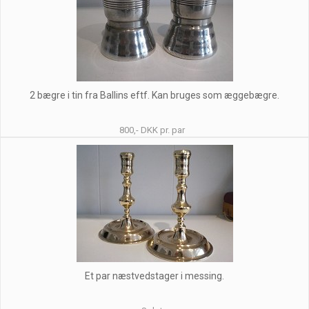
2 bægre i tin fra Ballins eftf. Kan bruges som æggebægre.
800,- DKK pr. par
Et par næstvedstager i messing.