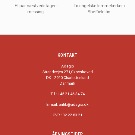
Et par næstvedstager i
To engelske lommelærker i
messing.
Sheffield tin
KONTAKT
Adagio
Strandvejen 271,Skovshoved
DK - 2920 Charlottenlund
Danmark
Tlf : +45 21 46 34 74
E-mail:
antik@adagio.dk
CVR : 32 22 83 21
ÅBNINGSTIDER