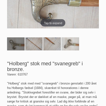
Tap to expand
"Holberg" stok med "svanegreb" i
bronze.
Varenr:
610767
"Holberg" stok med med "svanegreb" i bronze genstøbt i 200 året
fra Holbergs fødsel (1684), skænket til honoratiores i denne
anledning. "Stokkegrebet forestiller en svane, der bider sig selv i
brystet. Brystet der er dækket af en maske, peger på, at man må
sørge for kritisk at granske sig selv. Lad dig ikke forblinde af en
maske, som du let kommer til at stille op for dig selv og for andre".