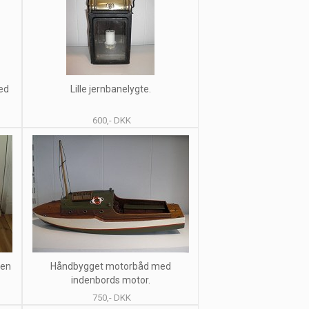
ed
Lille jernbanelygte.
600,- DKK
ren
Håndbygget motorbåd med
indenbords motor.
750,- DKK