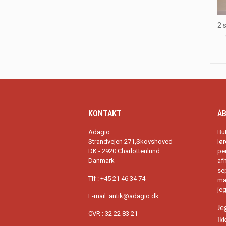
2 
KONTAKT
ÅB
Adagio
Bu
Strandvejen 271,Skovshoved
lø
DK - 2920 Charlottenlund
per
Danmark
afh
se
Tlf : +45 21 46 34 74
ma
je
E-mail:
antik@adagio.dk
Je
CVR : 32 22 83 21
ik