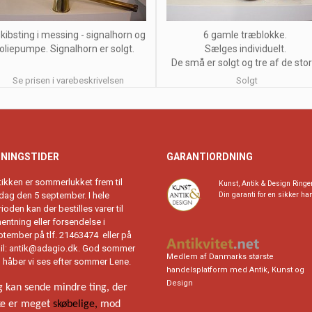
skibsting i messing - signalhorn og
6 gamle træblokke.
oliepumpe. Signalhorn er solgt.
Sælges individuelt.
De små er solgt og tre af de stor
Se prisen i varebeskrivelsen
Solgt
NINGSTIDER
GARANTIORDNING
tikken er sommerlukket frem til
Kunst, Antik & Design Ringe
rdag den 5 september. I hele
Din garanti for en sikker ha
ioden kan der bestilles varer til
entning eller forsendelse i
ptember på tlf. 21463474 eller på
il:
antik@adagio.dk
. God sommer
Medlem af Danmarks største
g håber vi ses efter sommer Lene.
handelsplatform med Antik, Kunst og
Design
g kan sende mindre ting, der
ke er meget
skøbelige,
mod