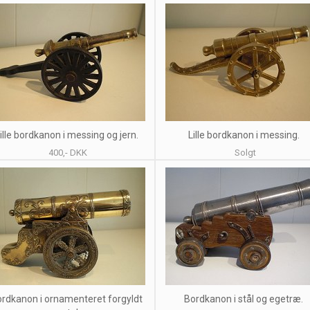
ille bordkanon i messing og jern.
Lille bordkanon i messing.
400,- DKK
Solgt
rdkanon i ornamenteret forgyldt
Bordkanon i stål og egetræ.