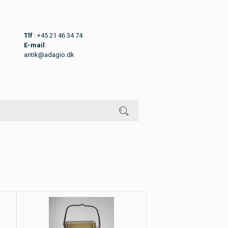
Tlf
: +45 21 46 34 74
E-mail
:
antik@adagio.dk