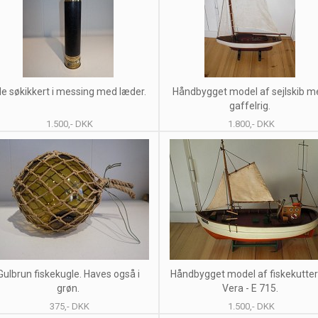
lle søkikkert i messing med læder.
Håndbygget model af sejlskib m
gaffelrig.
1.500,- DKK
1.800,- DKK
Gulbrun fiskekugle. Haves også i
Håndbygget model af fiskekutte
grøn.
Vera - E 715.
375,- DKK
1.500,- DKK