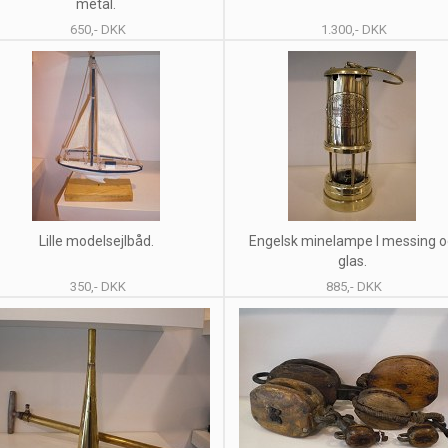
metal.
650,- DKK
1.300,- DKK
Lille modelsejlbåd.
Engelsk minelampe I messing 
glas.
350,- DKK
885,- DKK