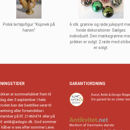
Polsk lertøjsfigur "Kopnek på
6 stk. grønne og røde julepynt m
hanen"
hvide dekorationer. Sælges
individuelt. Den mørkegrønne m
prikker er solgt. 2 røde med strib
er solgt.
NINGSTIDER
GARANTIORDNING
tikken er sommerlukket frem til
Kunst, Antik & Design Ringe
rdag den 5 september. I hele
Din garanti for en sikker ha
ioden kan der bestilles varer til
entning eller forsendelse i
ptember på tlf. 21463474 eller på
il:
antik@adagio.dk
. God sommer
Medlem af Danmarks største
g håber vi ses efter sommer Lene.