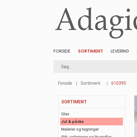
FORSIDE
SORTIMENT
LEVERING
Forside
Sortiment
610395
SORTIMENT
Glas
Jul & påske
Malerier og tegninger
Stik, raderinger og litografier