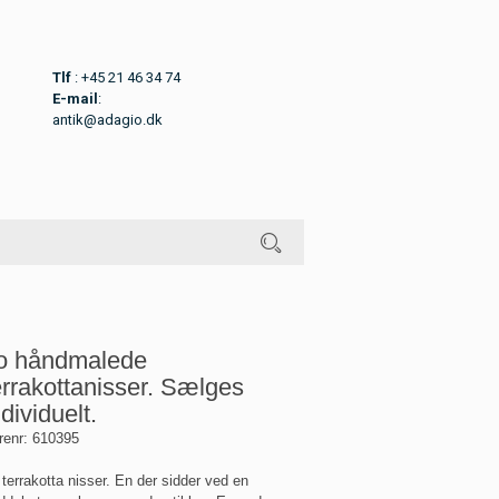
Tlf
: +45 21 46 34 74
E-mail
:
antik@adagio.dk
o håndmalede
errakottanisser. Sælges
ndividuelt.
renr:
610395
 terrakotta nisser. En der sidder ved en