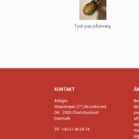
Tysk pap påskeæg.
KONTAKT
ÅB
Adagio
Bu
Strandvejen 271,Skovshoved
lø
DK - 2920 Charlottenlund
per
Danmark
afh
se
Tlf : +45 21 46 34 74
ma
je