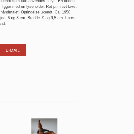
ddehat som kan anvendes til lys. En anden
r ligger med en lyseholder. Ret primitivt lavet
 håndmalet. Oprindelse ukendt. Ca. 1950.
jde: 5 og 8 cm. Bredde: 9 og 9,5 cm. I pæn
and.
E-MAIL