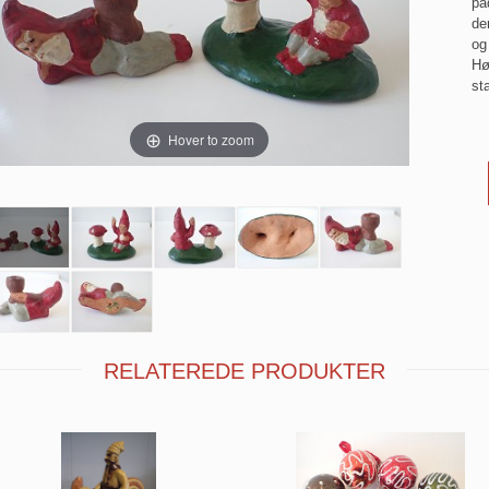
pa
de
og
Hø
st
Hover to zoom
RELATEREDE PRODUKTER