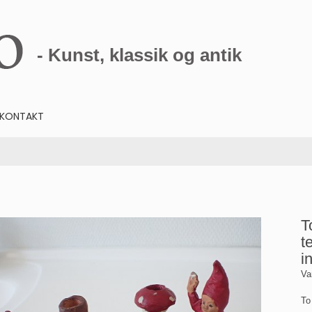
- Kunst, klassik og antik
KONTAKT
T
t
i
Va
To