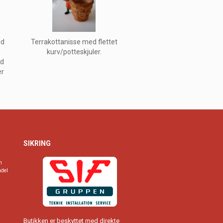
ed
Terrakottanisse med flettet
kurv/potteskjuler.
ed
er
SIKRING
n
ndel
Butikken er beskyttet med direkte