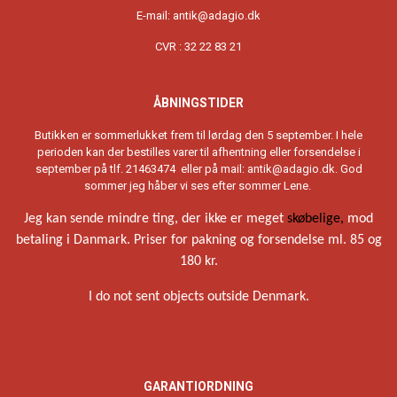
E-mail:
antik@adagio.dk
CVR : 32 22 83 21
ÅBNINGSTIDER
Butikken er sommerlukket frem til lørdag den 5 september. I hele
perioden kan der bestilles varer til afhentning eller forsendelse i
september på tlf. 21463474 eller på mail:
antik@adagio.dk
. God
sommer jeg håber vi ses efter sommer Lene.
Jeg kan sende mindre ting, der ikke er meget
skøbelige,
mod
betaling i Danmark. Priser for pakning og forsendelse ml. 85 og
180 kr.
I do not sent objects outside Denmark.
GARANTIORDNING