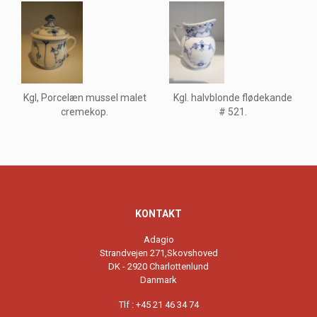
Kgl, Porcelæn mussel malet
Kgl. halvblonde flødekande
cremekop.
# 521.
KONTAKT
Adagio
Strandvejen 271,Skovshoved
DK - 2920 Charlottenlund
Danmark
Tlf : +45 21 46 34 74