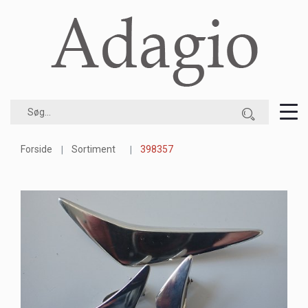
Forside
Sortiment
398357