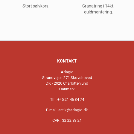
Stort sølvkors.
Granatring i 14kt.
guldmontering.
KONTAKT
Adagio
Strandvejen 271,Skovshoved
DK - 2920 Charlottenlund
Danmark
Tlf : +45 21 46 34 74
E-mail:
antik@adagio.dk
CVR : 32 22 83 21