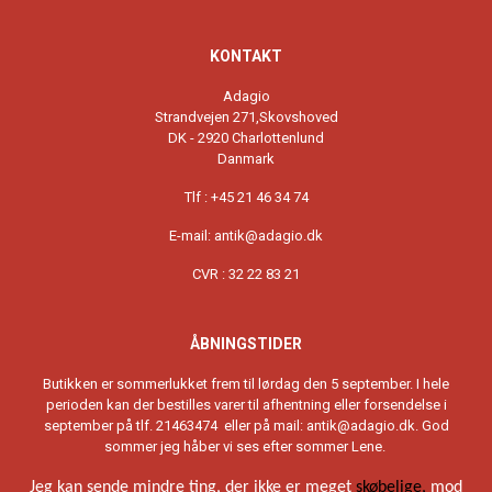
KONTAKT
Adagio
Strandvejen 271,Skovshoved
DK - 2920 Charlottenlund
Danmark
Tlf : +45 21 46 34 74
E-mail:
antik@adagio.dk
CVR : 32 22 83 21
ÅBNINGSTIDER
Butikken er sommerlukket frem til lørdag den 5 september. I hele
perioden kan der bestilles varer til afhentning eller forsendelse i
september på tlf. 21463474 eller på mail:
antik@adagio.dk
. God
sommer jeg håber vi ses efter sommer Lene.
Jeg kan sende mindre ting, der ikke er meget
skøbelige,
mod