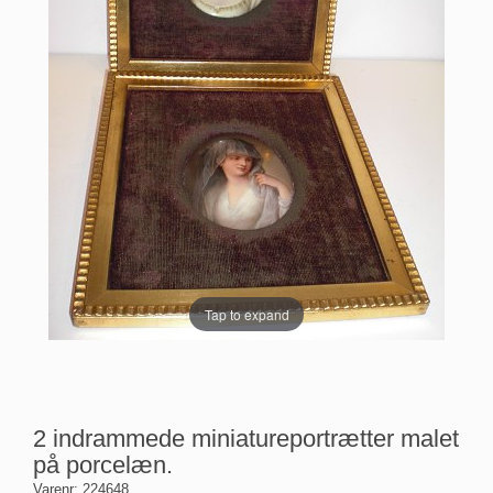
Tap to expand
2 indrammede miniatureportrætter malet
på porcelæn.
Varenr:
224648