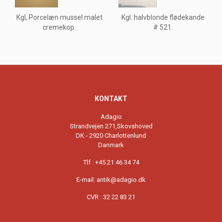
Kgl, Porcelæn mussel malet
Kgl. halvblonde flødekande
cremekop.
# 521.
KONTAKT
Adagio
Strandvejen 271,Skovshoved
DK - 2920 Charlottenlund
Danmark
Tlf : +45 21 46 34 74
E-mail:
antik@adagio.dk
CVR : 32 22 83 21