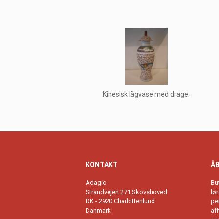
Kinesisk lågvase med drage.
KONTAKT
ÅB
Adagio
Bu
Strandvejen 271,Skovshoved
lø
DK - 2920 Charlottenlund
per
Danmark
afh