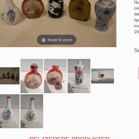
Nu
or
de
bj
me
15
Hover to zoom
Se