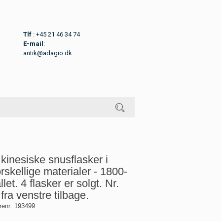
Tlf
: +45 21 46 34 74
E-mail
:
antik@adagio.dk
 kinesiske snusflasker i
orskellige materialer - 1800-
allet. 4 flasker er solgt. Nr.
 fra venstre tilbage.
renr:
193499