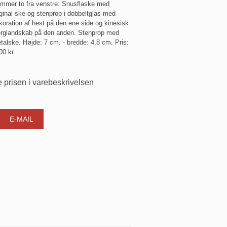
mmer to fra venstre: Snusflaske med
iginal ske og stenprop i dobbeltglas med
koration af hest på den ene side og kinesisk
erglandskab på den anden. Stenprop med
talske. Højde: 7 cm. - bredde: 4,8 cm. Pris:
00 kr.
 prisen i varebeskrivelsen
E-MAIL