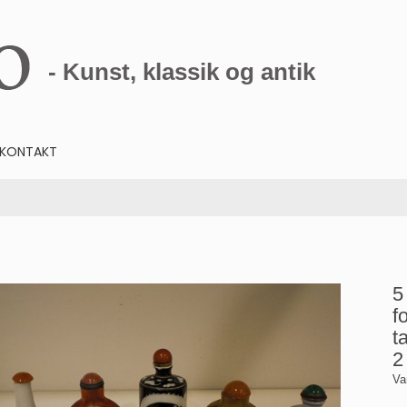
- Kunst, klassik og antik
KONTAKT
5
f
t
2
Va