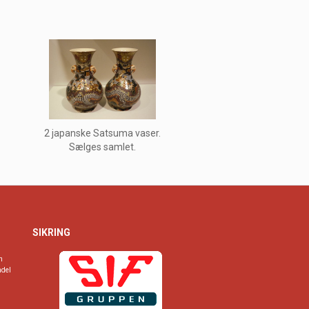
2 japanske Satsuma vaser.
Sælges samlet.
SIKRING
n
ndel